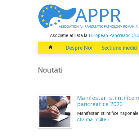
Asociatie afiliata la
European Pancreatic Clu
Despre Noi
Sectiune medici
Noutati
Manifestari stiintifice 
pancreatice 2026
Manifestari stiintifice naționale
Afla mai multe »