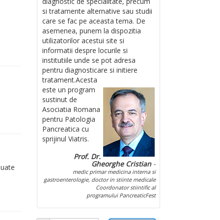
diagnostic de specialitate, precum
si tratamente alternative sau studii
care se fac pe aceasta tema. De
asemenea, punem la dispozitia
utilizatorilor acestui site si
informatii despre locurile si
institutiile unde se pot adresa
pentru diagnosticare si initiere
tratament.
Acesta
este un program
sustinut de
Asociatia Romana
pentru Patologia
Pancreatica cu
sprijinul Viatris.
Prof. Dr.
Gheorghe Cristian
-
duate
medic primar medicina interna si
gastroenterologie, doctor in stiinte medicale
Coordonator stiintific al
programului PancreaticFest