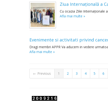
Ziua Internațională a 
Cu ocazia Zilei Internaționale a
Afla mai multe »
Evenimente si activitati privind canc
Dragi membri APPR Va aducem in vedere urmatoarele
Afla mai multe »
← Previous
1
2
3
4
5
6