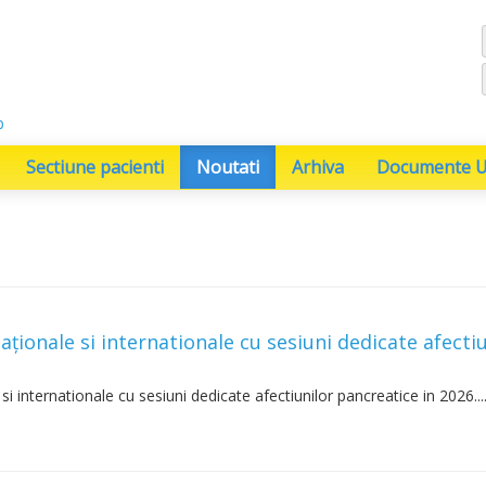
b
Sectiune pacienti
Noutati
Arhiva
Documente Ut
naționale si internationale cu sesiuni dedicate afecti
 si internationale cu sesiuni dedicate afectiunilor pancreatice in 2026...