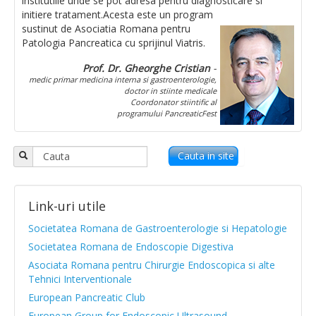
Bolile pancreatice
institutiile unde se pot adresa pentru diagnosticare si
initiere tratament.
Acesta este un program
sustinut de Asociatia Romana pentru
Insuficienta pancreatica exocrina
Patologia Pancreatica cu sprijinul Viatris.
Diabetul zaharat
Prof. Dr. Gheorghe Cristian
-
medic primar medicina interna si gastroenterologie,
Pancreatita acuta (PA)
doctor in stiinte medicale
Coordonator stiintific al
programului PancreaticFest
Pancreatita cronica
Fibroza chistica
Cauta in site
Cancer pancreatic
Alte cazuri care asociaza Insuficienta pancreati
Link-uri utile
Societatea Romana de Gastroenterologie si Hepatologie
Metode de testare a functiei pancreatice
Societatea Romana de Endoscopie Digestiva
Asociata Romana pentru Chirurgie Endoscopica si alte
Teste imagistice
Tehnici Interventionale
Teste functionale
European Pancreatic Club
European Group for Endoscopic Ultrasound