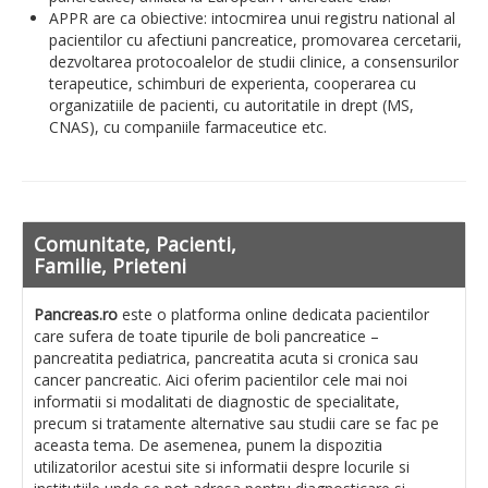
APPR are ca obiective: intocmirea unui registru national al
Sectiune medici
pacientilor cu afectiuni pancreatice, promovarea cercetarii,
dezvoltarea protocoalelor de studii clinice, a consensurilor
Noutati din literatura medicala
terapeutice, schimburi de experienta, cooperarea cu
organizatiile de pacienti, cu autoritatile in drept (MS,
Ghiduri protocoale
CNAS), cu companiile farmaceutice etc.
Cazuri clinice
Atlas de imagini
Comunitate, Pacienti,
Insuficienta exocrina pancreatica
Familie, Prieteni
Evenimente, Stiri
Pancreas.ro
este o platforma online dedicata pacientilor
care sufera de toate tipurile de boli pancreatice –
Sectiune pacienti
pancreatita pediatrica, pancreatita acuta si cronica sau
cancer pancreatic. Aici oferim pacientilor cele mai noi
Ce este pancreasul
informatii si modalitati de diagnostic de specialitate,
precum si tratamente alternative sau studii care se fac pe
aceasta tema. De asemenea, punem la dispozitia
Anatomie si fiziologie
utilizatorilor acestui site si informatii despre locurile si