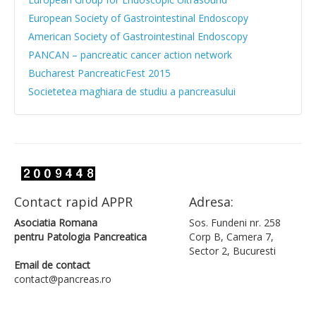
Teste genetice
European Society of Gastrointestinal Endoscopy
Teste nutritionale
American Society of Gastrointestinal Endoscopy
PANCAN – pancreatic cancer action network
Dieta in boliile pancreasului
Bucharest PancreaticFest 2015
Societetea maghiara de studiu a pancreasului
Rolul Terapiei de substitutie enzimatica
Lista locatii ecoendoscopie
Cum ne pregatim pentru investigatii
Noutati
Contact rapid APPR
Adresa:
Stiri
Asociatia Romana
Sos. Fundeni nr. 258
pentru Patologia Pancreatica
Corp B, Camera 7,
Evenimente stiintifice
Sector 2, Bucuresti
Email de contact
Proiecte
contact@pancreas.ro
Arhiva