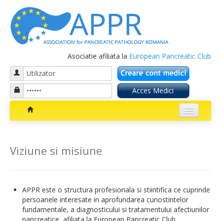
Asociatie afiliata la
European Pancreatic Club
Despre Noi
Viziune si misiune
Obiective
Consiliul director
APPR este o structura profesionala si stiintifica ce cuprinde
Viziune si misiune
persoanele interesate in aprofundarea cunostintelor
fundamentale, a diagnosticului si tratamentului afectiunilor
Statut
pancreatice, afiliata la European Pancreatic Club.