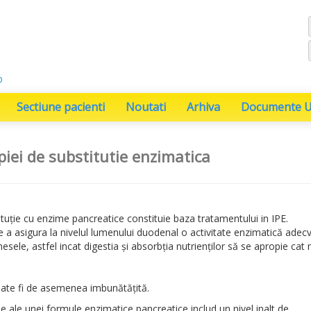
b
Sectiune pacienti
Noutati
Arhiva
Documente Ut
piei de substitutie enzimatica
tuţie cu enzime pancreatice constituie baza tratamentului in IPE.
e a asigura la nivelul lumenului duodenal o activitate enzimatică adec
esele, astfel incat digestia şi absorbția nutrienţilor să se apropie cat
poate fi de asemenea imbunătăţită.
le ale unei formule enzimatice pancreatice includ un nivel inalt de