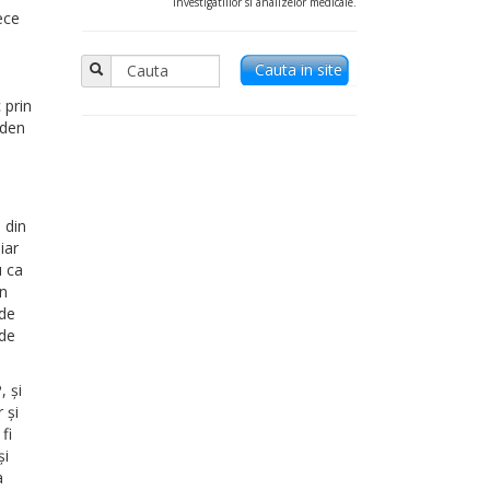
investigatiilor si analizelor medicale.
tece
n
Cauta in site
 prin
oden
 din
iar
u ca
in
 de
 de
, şi
 şi
fi
şi
a