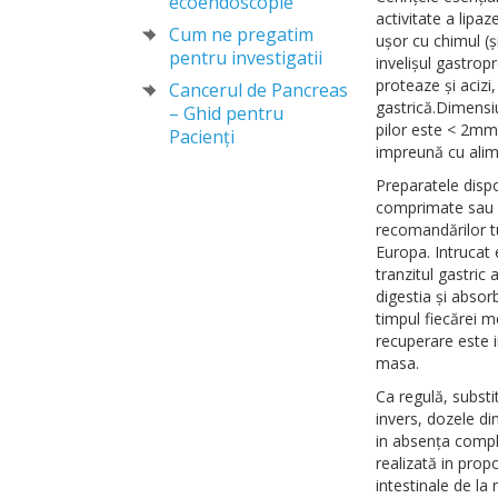
ecoendoscopie
activitate a lipaz
Cum ne pregatim
uşor cu chimul (ş
pentru investigatii
invelişul gastrop
proteaze şi acizi
Cancerul de Pancreas
gastrică.Dimensiu
– Ghid pentru
pilor este < 2mm
Pacienți
impreună cu alim
Preparatele dispo
comprimate sau m
recomandărilor tu
Europa. Intrucat
tranzitul gastric 
digestia şi absor
timpul fiecărei m
recuperare este 
masa.
Ca regulă, subst
invers, dozele di
in absenţa comple
realizată in prop
intestinale de la