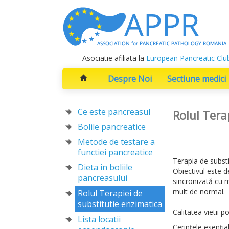
Asociatie afiliata la
European Pancreatic Clu
Despre Noi
Sectiune medici
Ce este pancreasul
Rolul Tera
Bolile pancreatice
Metode de testare a
functiei pancreatice
Terapia de substi
Dieta in boliile
Obiectivul este d
pancreasului
sincronizată cu m
mult de normal.
Rolul Terapiei de
substitutie enzimatica
Calitatea vietii 
Lista locatii
Cerinţele esenţia