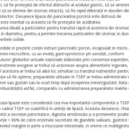
ei, să fie protejată de efectul distructiv al acidului gastric, să se ames
i să se elimine din stomac intactă), să fie rapid eliberată in duoden di
rotector. Deoarece lipaza din pancreatina porcină este distrusă de
, este esential ca aceasta să fie protejată de aciditatea
nea ideală a particulelor pentru tranzitul rapid al acestora din stomac
 in diametru, pentru a permite trecerea particulelor din stomac in du
entele solide.
nibile in prezent conţin extract pancreatic porcin, incapsulat in micro-
ini-microsfere, cu un inveliş gastroprotector ph-sensibil, conform
turor ghidurilor actuale naționale elaborate prin consensul experților,
 enzimele exogene ar trebui să acţioneze asupra alimentelor ingerate, 
al acestora ar trebui să aibă loc simultan cu tranzitul nutrienţilor pentr
bţia să fie optime, preparatele utilizate in TSEP ar trebui administrate 
ese sau gustări sau la scurt timp după inceperea mesei/gustării. Rata
imbunătăţită astfel, comparativ cu administrarea preparatelor inainte
ituţia lipazei este considerată cea mai importantă componentă a TSEP
n cadrul TSEP se cuantifică in unităţi de lipază. Aceasta deoarece, chiar
tă a secreţiei pancreatice, digestia amidonului şi a proteinelor poate 
orţie > 80% de către enzimele secretate de glandele salivare, gastrice 
 nivelul marginii in perie a mucoasei intestinale, in vreme ce maldigesti