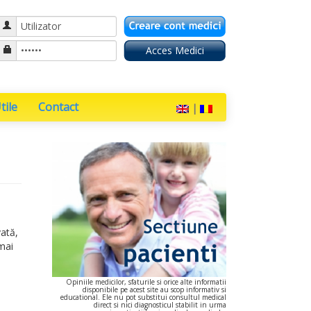
ile
Contact
|
vată,
 mai
Opiniile medicilor, sfaturile si orice alte informatii
disponibile pe acest site au scop informativ si
educational. Ele nu pot substitui consultul medical
direct si nici diagnosticul stabilit in urma